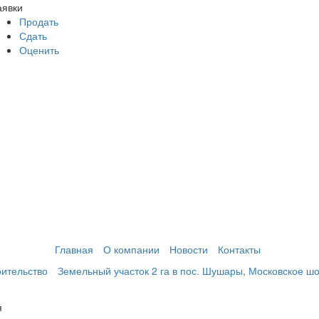
аявки
Продать
Сдать
Оценить
Главная
О компании
Новости
Контакты
ительство
Земельный участок 2 га в пос. Шушары, Московское ш
я