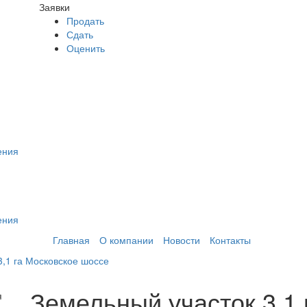
Заявки
Продать
Сдать
Оценить
ения
ения
Главная
О компании
Новости
Контакты
3,1 га Московское шоссе
Земельный участок 3,1 
я