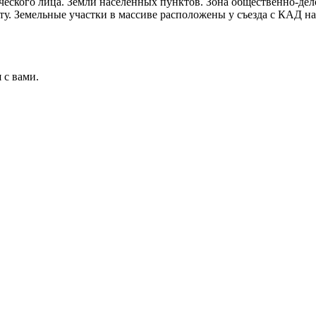
еского лица. Земли населённых пунктов. Зона общественно-дел
у. Земельные участки в массиве расположены у съезда с КАД 
 с вами.