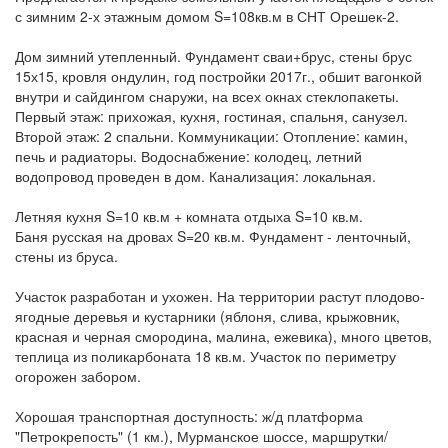
с зимним 2-х этажным домом S=108кв.м в СНТ Орешек-2.
Дом зимний утепленный. Фундамент сваи+брус, стены брус
15х15, кровля ондулин, год постройки 2017г., обшит вагонкой
внутри и сайдингом снаружи, на всех окнах стеклопакеты.
Первый этаж: прихожая, кухня, гостиная, спальня, санузел.
Второй этаж: 2 спальни. Коммуникации: Отопление: камин,
печь и радиаторы. Водоснабжение: колодец, летний
водопровод проведен в дом. Канализация: локальная.
Летняя кухня S=10 кв.м + комната отдыха S=10 кв.м.
Баня русская на дровах S=20 кв.м. Фундамент - ленточный,
стены из бруса.
Участок разработан и ухожен. На территории растут плодово-
ягодные деревья и кустарники (яблоня, слива, крыжовник,
красная и черная смородина, малина, ежевика), много цветов,
теплица из поликарбоната 18 кв.м. Участок по периметру
огорожен забором.
Хорошая транспортная доступность: ж/д платформа
"Петрокрепость" (1 км.), Мурманское шоссе, маршрутки/