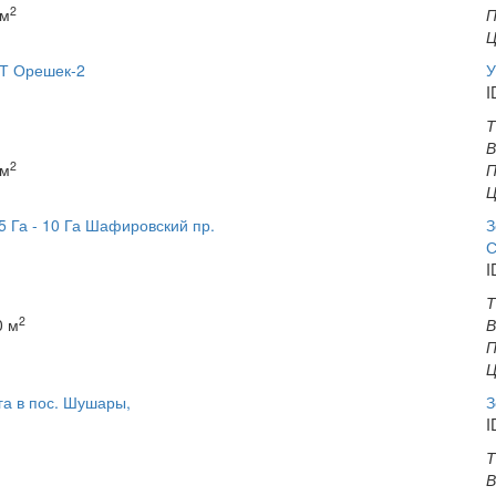
2
 м
П
Ц
НТ Орешек-2
У
I
Т
В
2
 м
П
Ц
5 Га - 10 Га Шафировский пр.
З
С
I
Т
2
 м
В
П
Ц
га в пос. Шушары,
З
I
Т
В