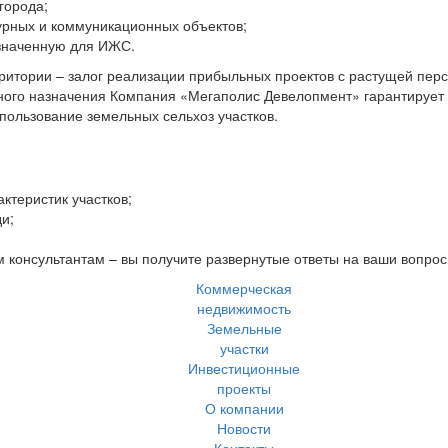
города;
урных и коммуникационных объектов;
азначенную для ИЖС.
итории – залог реализации прибыльных проектов с растущей пер
нного назначения Компания «Мегаполис Девелопмент» гарантирует
ользование земельных сельхоз участков.
теристик участков;
и;
 консультантам – вы получите развернутые ответы на ваши вопро
Коммерческая
недвижимость
Земельные
участки
Инвестиционные
проекты
О компании
Новости