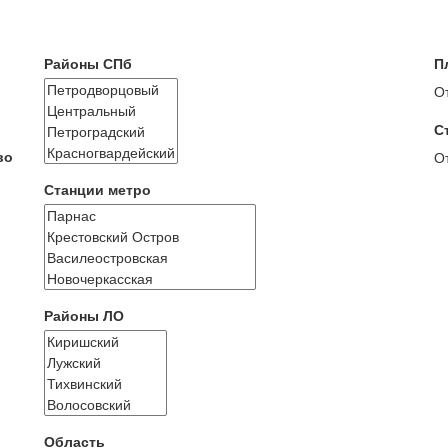
Районы СПб
П
О
С
во
О
Станции метро
Районы ЛО
Область