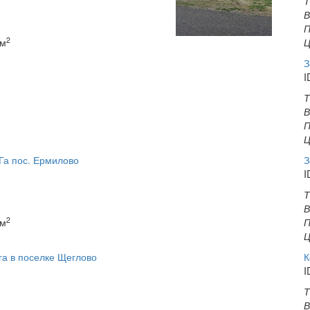
Т
В
П
2
 м
Ц
З
I
Т
В
П
Ц
Га пос. Ермилово
З
I
Т
В
2
 м
П
Ц
га в поселке Щеглово
К
I
Т
В