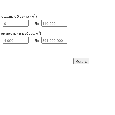
2
лощадь объекта
(м
)
т
До
2
тоимость
(в руб. за м
)
т
До
Искать