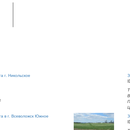
а г. Никольское
З
I
Т
В
2
П
Ц
га в г. Всеволожск Южное
З
I