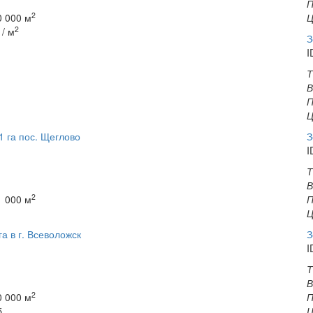
П
2
 000 м
Ц
2
 / м
З
I
Т
В
П
Ц
1 га пос. Щеглово
З
I
Т
В
2
 000 м
П
Ц
а в г. Всеволожск
З
I
Т
В
2
 000 м
П
б.
Ц