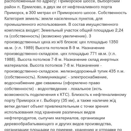
расположенный по адресу: Приморское шоссе, Выборгский
район п. Ермилово, в двух км от нефтеналивного порта
Приморск, в 300 метрах от Приморского шоссе. Собственность
Категория земель: земли населенных пунктов, для
промышленного использования. В состав имущественного
комплекса входит: Земельный участок общей площадью 2,24
га (собственность) (возможно увеличение). 3
производственных цеха из ж/б блоков: цех площадью 1350
кв.м. (г.п. 1989) Высота потолков 8-9 м. Назначение
производственно-складское. цех площадью 771 кв.м. (г.п.
1988). Высота потолков 7-8 м. Назначение склад инертных
материалов. Высота потолков 7-8 м. Назначение -
производственно-складское. железнодорожный тупик 435 п.м.
(собственность). Коммуникации: - электроснабжение,
водоснабжение две скважины (оформлено право
собственности) - водоотведение - локальное (есть
возможность подключения к КТС). Близость к нефтеналивному
порту Приморск и г. Выборгу (35 км), а также наличие ж/д
ветки делает объект привлекательным с точки зрения
использования под хранение различных видов
нефтепродуктов, сыпучих материалов, организации
деревообрабатывающего и других видов производства,
организации площадки по приемке, хранению и отправке по