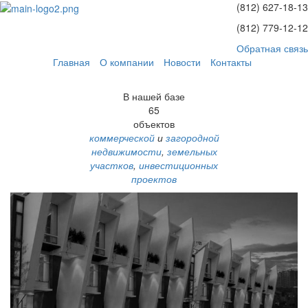
(812)
627-18-13
(812)
779-12-12
Обратная связь
Главная
О компании
Новости
Контакты
В нашей базе
65
объектов
коммерческой
и
загородной
недвижимости
,
земельных
участков
,
инвестиционных
проектов