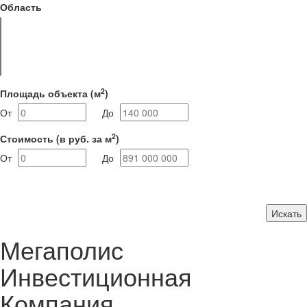
Область
2
Площадь объекта
(м
)
От
До
2
Стоимость
(в руб. за м
)
От
До
Искать
Мегаполис
Инвестиционная
Компания