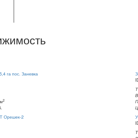
ижимость
,4 га пос. Заневка
З
I
Т
В
2
 м
П
б.
Ц
НТ Орешек-2
У
I
Т