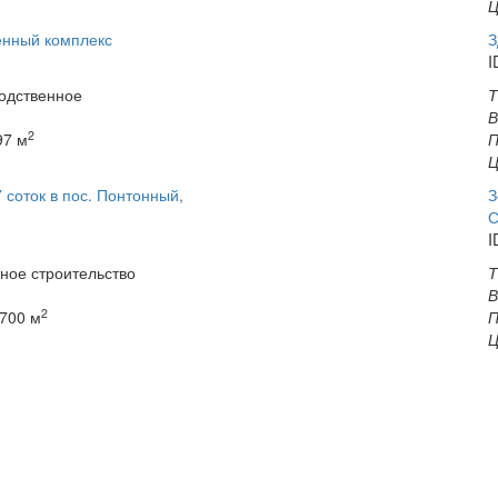
Ц
енный комплекс
З
I
одственное
Т
В
2
7 м
П
Ц
 соток в пос. Понтонный,
З
С
I
ое строительство
Т
В
2
700 м
П
Ц