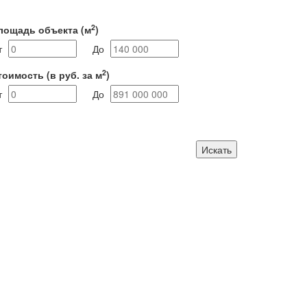
2
лощадь объекта
(м
)
т
До
2
тоимость
(в руб. за м
)
т
До
Искать