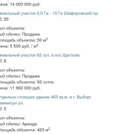
ена:
14 000 000
руб.
емельный участок 0,5 Га - 10 Га Шафировский пр.
D: 55
ип объекта:
ид сделки:
Продажа
2
лощадь объекта:
50 м
2
ена:
5 500
руб. / м
емельный участок 92 сот. в пос.Щеглово
D: 8
ип объекта:
ид сделки:
Продажа
лощадь объекта:
92 соток
ена:
11 960 000
руб.
тдельно стоящее здание 463 кв.м. в г. Выборг
аммисуо ул.
D: 5
ип объекта:
ид сделки:
Аренда
2
лощадь объекта:
463 м