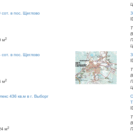
Ц
 сот. в пос. Щеглово
З
I
Т
В
2
 м
П
Ц
 сот. в пос. Щеглово
З
I
Т
В
2
 м
П
Ц
кс 436 кв.м в г. Выборг
О
Т
I
Т
В
2
4 м
П