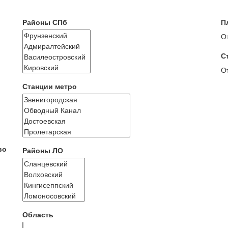
Районы СПб
П
О
С
О
Станции метро
во
Районы ЛО
Область