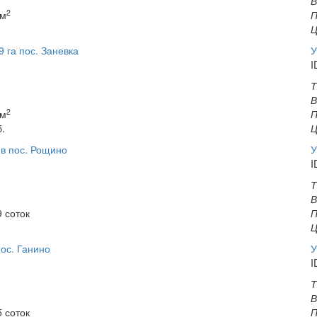
В
2
 м
П
Ц
 га пос. Заневка
У
I
Т
В
2
 м
П
б.
Ц
 в пос. Рощино
У
I
Т
В
 соток
П
Ц
пос. Ганино
У
I
Т
В
 соток
П